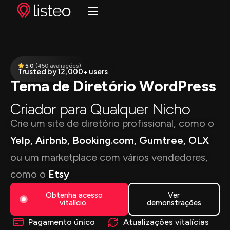
Início
Recursos
IA Integrada✨
Trusted by 12,000+ users
5.0
(450
avaliações
)
Tema de Diretório WordPress
Extensões
Criador para Qualquer Nicho
Preços
Crie um site de diretório profissional, como o
Clientes
Yelp, Airbnb, Booking.com, Gumtree, OLX
ou um marketplace com vários vendedores,
Ajuda
como o
Etsy
Obtenha acesso
Ver
vitalício
demonstrações
Pagamento único
Atualizações vitalícias