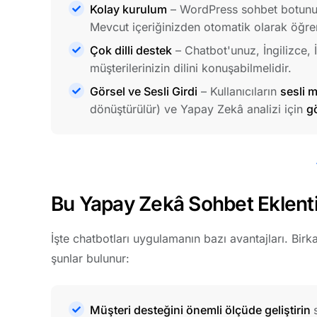
Kolay kurulum
– WordPress sohbet botunuzu 
Mevcut içeriğinizden otomatik olarak öğren
Çok dilli destek
– Chatbot'unuz, İngilizce, 
müşterilerinizin dilini konuşabilmelidir.
Görsel ve Sesli Girdi
– Kullanıcıların
sesli 
dönüştürülür) ve Yapay Zekâ analizi için
g
Bu Yapay Zekâ Sohbet Eklentil
İşte chatbotları uygulamanın bazı avantajları. Birka
şunlar bulunur:
Müşteri desteğini önemli ölçüde geliştirin