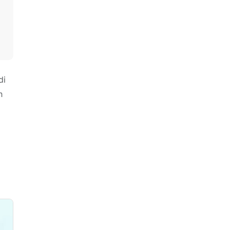
di
n
u