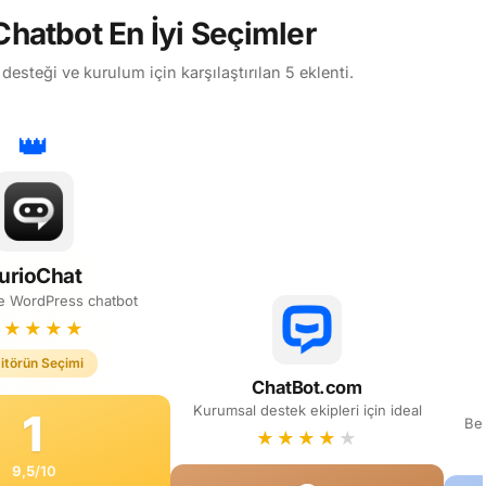
hatbot En İyi Seçimler
steği ve kurulum için karşılaştırılan 5 eklenti.
urioChat
ve WordPress chatbot
★
★
★
★
★
itörün Seçimi
ChatBot.com
Kurumsal destek ekipleri için ideal
1
Bes
★
★
★
★
★
9,5
/10