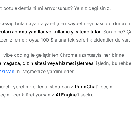
t botu eklentisini mi arıyorsunuz? Yalnız değilsiniz.
: cevap bulamayan ziyaretçileri kaybetmeyi nasıl durdururu
ruları anında yanıtlar ve kullanıcıyı sitede tutar.
Sorun ne? Ç
çenizi emer; oysa 100 $ altına tek seferlik eklentiler de var.
, vibe coding'le geliştirilen Chrome uzantısıyla her birine
e mağaza, dizin sitesi veya hizmet işletmesi
işletin, bu rehbe
sistanı
'nı seçmenize yardım eder.
cretli yerel bir eklenti istiyorsanız
PurioChat
’i seçin.
 seçin. İçerik üretiyorsanız
AI Engine
’i seçin.