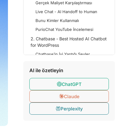
Gerçek Maliyet Karşılaştırması
Live Chat - AI Handoff to Human
Bunu Kimler Kullanmalı
PurioChat YouTube İncelemesi
2. Chatbase - Best Hosted AI Chatbot
for WordPress
Chatbase’in İyi Yaptığı Şeyler
Chatbase Widgets: Interactive UI
Inside the Chat
AI ile özetleyin
Fiyatlandırma Gerçeği
ChatGPT
Chatbase’i Kimler Kullanmalı
3. Chatbot.com - Best Enterprise
Claude
WordPress Chatbot
Perplexity
ChatBot.com’un İyi Yaptıkları
Fiyatlandırma Gerçeği
ChatBot.com’u Kimler Kullanmalı