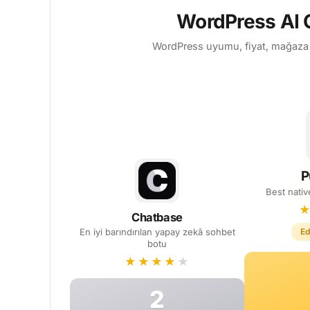
WordPress AI C
WordPress uyumu, fiyat, mağaza de
P
Best nati
Chatbase
En iyi barındırılan yapay zekâ sohbet
Ed
botu
★
★
★
★
★
2