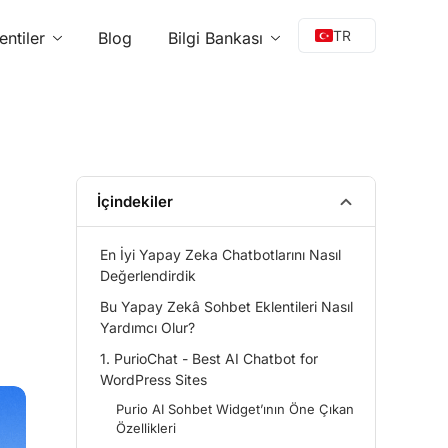
TR
entiler
Blog
Bilgi Bankası
EN
PT
FR
DE
ES
İçindekiler
IT
En İyi Yapay Zeka Chatbotlarını Nasıl
PL
Değerlendirdik
NL
Bu Yapay Zekâ Sohbet Eklentileri Nasıl
Yardımcı Olur?
EL
1. PurioChat - Best AI Chatbot for
WordPress Sites
Purio AI Sohbet Widget’ının Öne Çıkan
Özellikleri