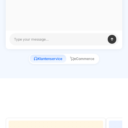
👋
Always.
Sleep is a human problem. What can
I help you with?
Type your message…
Klantenservice
eCommerce