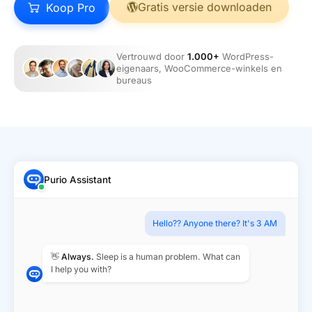
Gratis versie downloaden
Koop Pro
Vertrouwd door
1.000+
WordPress-
eigenaars, WooCommerce-winkels en
bureaus
Purio Assistant
Hello?? Anyone there? It's 3 AM