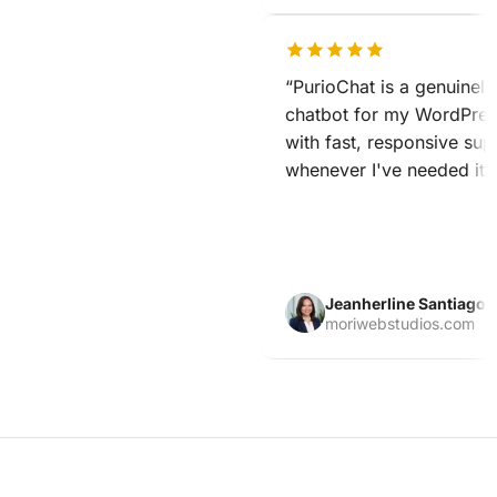
“PurioChat is a genuinely
chatbot for my WordPress
with fast, responsive sup
whenever I've needed it.”
Jeanherline Santiago
moriwebstudios.com