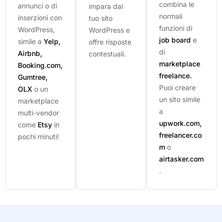
combina le
annunci o di
impara dal
normali
inserzioni con
tuo sito
funzioni di
WordPress,
WordPress e
job board
e
simile a
Yelp,
offre risposte
di
Airbnb,
contestuali.
marketplace
Booking.com,
freelance.
Gumtree,
Puoi creare
OLX
o un
un sito simile
marketplace
a
multi-vendor
upwork.com,
come
Etsy
in
freelancer.co
pochi minuti!
m
o
airtasker.com
.