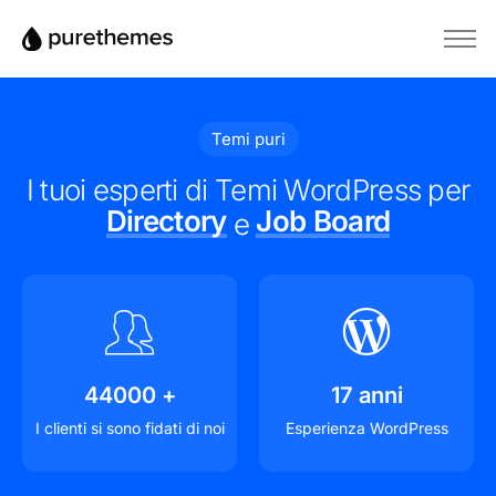
Home
Temi
Temi puri
Plugin
I tuoi esperti di Temi WordPress per
Blog
Directory
Job Board
e
Base di conoscenza
44000
+
17
anni
I clienti si sono fidati di noi
Esperienza WordPress