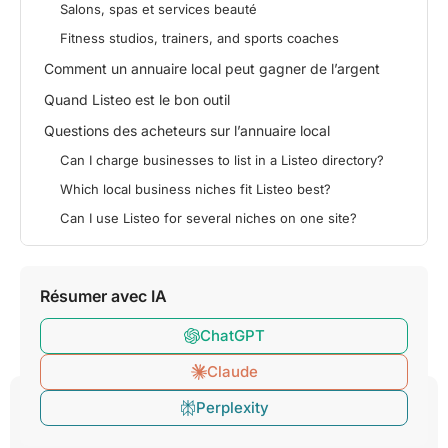
Salons, spas et services beauté
Fitness studios, trainers, and sports coaches
Comment un annuaire local peut gagner de l’argent
Quand Listeo est le bon outil
Questions des acheteurs sur l’annuaire local
Can I charge businesses to list in a Listeo directory?
Which local business niches fit Listeo best?
Can I use Listeo for several niches on one site?
Résumer avec IA
ChatGPT
Claude
Blog
•
Politique de confidentialité
•
Perplexity
Fait avec ❤️ par
Conditions d'utilisation
Purethemes