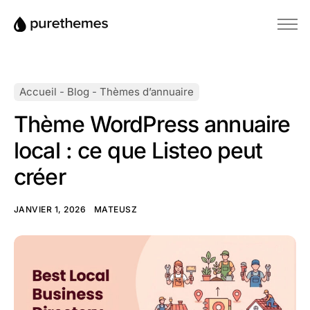
Accueil
Thèmes
Accueil
-
Blog
-
Thèmes d’annuaire
Plugins
Thème WordPress annuaire
Blog
local : ce que Listeo peut
Base de connaissances
créer
JANVIER 1, 2026
MATEUSZ