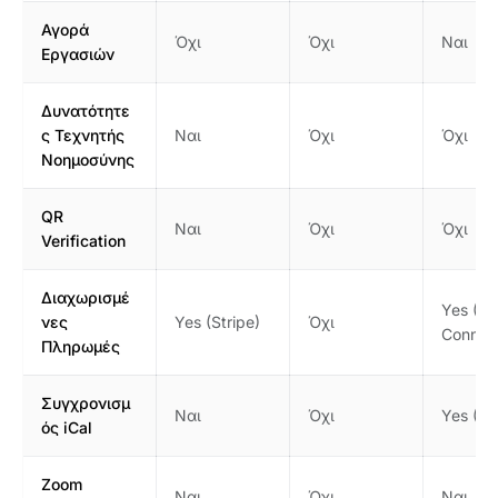
Αγορά
Όχι
Όχι
Ναι
Εργασιών
Δυνατότητε
ς Τεχνητής
Ναι
Όχι
Όχι
Νοημοσύνης
QR
Ναι
Όχι
Όχι
Verification
Διαχωρισμέ
Yes (St
νες
Yes (Stripe)
Όχι
Connec
Πληρωμές
Συγχρονισμ
Ναι
Όχι
Yes (Go
ός iCal
Zoom
Ναι
Όχι
Ναι