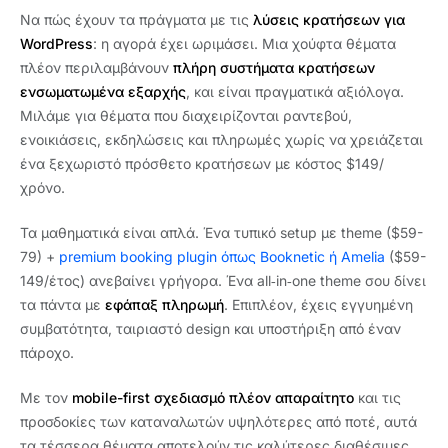
Να πώς έχουν τα πράγματα με τις
λύσεις κρατήσεων για
WordPress
: η αγορά έχει ωριμάσει. Μια χούφτα θέματα
πλέον περιλαμβάνουν
πλήρη συστήματα κρατήσεων
ενσωματωμένα εξαρχής
, και είναι πραγματικά αξιόλογα.
Μιλάμε για θέματα που διαχειρίζονται ραντεβού,
ενοικιάσεις, εκδηλώσεις και πληρωμές χωρίς να χρειάζεται
ένα ξεχωριστό πρόσθετο κρατήσεων με κόστος $149/
χρόνο.
Τα μαθηματικά είναι απλά. Ένα τυπικό setup με theme ($59-
79) +
premium booking plugin όπως Booknetic ή Amelia
($59-
149/έτος) ανεβαίνει γρήγορα. Ένα all‑in‑one theme σου δίνει
τα πάντα με
εφάπαξ πληρωμή
. Επιπλέον, έχεις εγγυημένη
συμβατότητα, ταιριαστό design και υποστήριξη από έναν
πάροχο.
Με τον
mobile-first σχεδιασμό πλέον απαραίτητο
και τις
προσδοκίες των καταναλωτών υψηλότερες από ποτέ, αυτά
τα τέσσερα θέματα αποτελούν τις καλύτερες διαθέσιμες