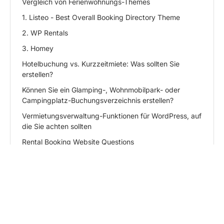
Vergleich von Ferienwohnungs-Themes
1. Listeo - Best Overall Booking Directory Theme
2. WP Rentals
3. Homey
Hotelbuchung vs. Kurzzeitmiete: Was sollten Sie
erstellen?
Können Sie ein Glamping-, Wohnmobilpark- oder
Campingplatz-Buchungsverzeichnis erstellen?
Vermietungsverwaltung-Funktionen für WordPress, auf
die Sie achten sollten
Rental Booking Website Questions
Kann ich meine WordPress-Vermietungsseite mit
Airbnb synchronisieren?
Wie viel kostet es, einen Airbnb-Klon mit WordPress zu
erstellen?
Mit KI kurzfassen
Do I need coding skills to set up a rental booking
website?
ChatGPT